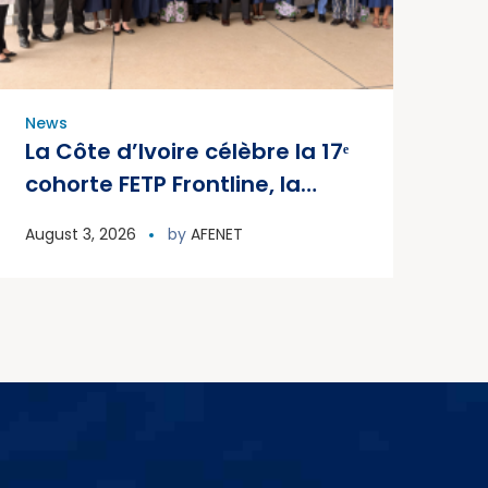
News
La Côte d’Ivoire célèbre la 17ᵉ
cohorte FETP Frontline, la
première cohorte FETP
August 3, 2026
by
AFENET
Avancé et lance la deuxième
cohorte régionale FETP
Avancé