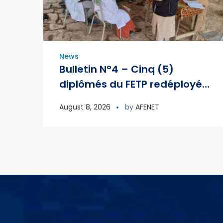
News
Bulletin N°4 – Cinq (5)
diplômés du FETP redéployés
pour renforcer la riposte au
August 8, 2026
by
AFENET
PVDV2c au Mali, juillet 2026