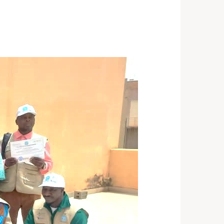
ST 3, 2026
NEWS
Côte d’Ivoire célèbre la
 cohorte FETP Frontline, la
mière cohorte FETP
ncé et lance la
xième cohorte régionale
P Avancé