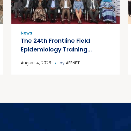
News
The 24th Frontline Field
Epidemiology Training
Program (FETP) cohort
August 4, 2026
by
AFENET
officially graduated on
Friday, 31 July 2026, in
Zanzibar.