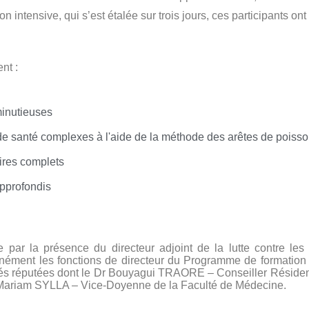
n intensive, qui s’est étalée sur trois jours, ces participants o
nt :
minutieuses
e santé complexes à l'aide de la méthode des arêtes de poiss
res complets
pprofondis
 par la présence du directeur adjoint de la lutte contre les
nément les fonctions de directeur du Programme de formation e
tés réputées dont le Dr Bouyagui TRAORE – Conseiller Résiden
R Mariam SYLLA – Vice-Doyenne de la Faculté de Médecine.