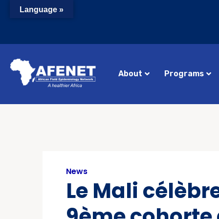
Language »
About
Programs
News
Le Mali célèbr
9ème cohorte 